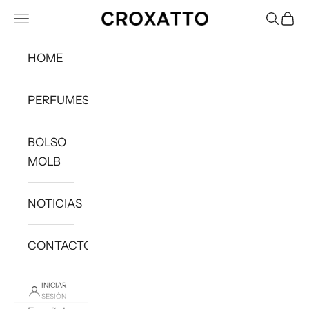
Ir al contenido
Menú
Buscar
Carri
Croxatto
HOME
PERFUMES
BOLSO
MOLB
NOTICIAS
CONTACTO
INICIAR
SESIÓN